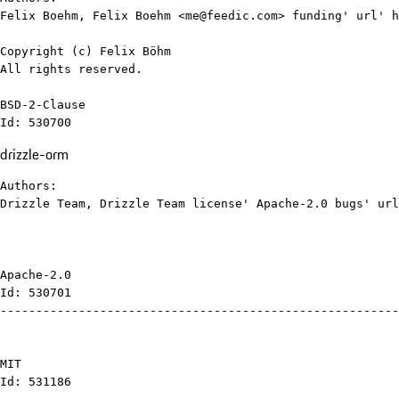
Felix Boehm, Felix Boehm <me@feedic.com> funding' url' h
Copyright (c) Felix Böhm

All rights reserved.

BSD-2-Clause

Id: 530700
drizzle-orm
Authors:

Drizzle Team, Drizzle Team license' Apache-2.0 bugs' url
Apache-2.0

Id: 530701

--------------------------------------------------------
MIT

Id: 531186