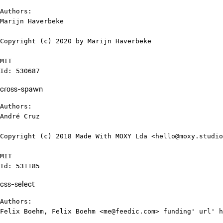
Authors:

Marijn Haverbeke

Copyright (c) 2020 by Marijn Haverbeke

MIT

Id: 530687
cross-spawn
Authors:

André Cruz

Copyright (c) 2018 Made With MOXY Lda <hello@moxy.studio
MIT

Id: 531185
css-select
Authors:

Felix Boehm, Felix Boehm <me@feedic.com> funding' url' h