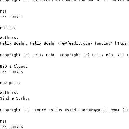
MIT

Id: 530704
entities
Authors:

Felix Boehm, Felix Boehm <me@feedic.com> funding' https:
Copyright (c) Felix Bohm, Copyright (c) Felix Böhm All r
BSD-2-Clause

Id: 530705
env-paths
Authors:

Sindre Sorhus

Copyright (c) Sindre Sorhus <sindresorhus@gmail.com> (ht
MIT

Id: 530706