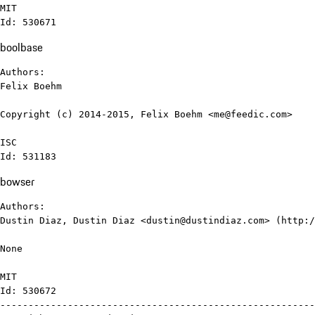
MIT

Id: 530671
boolbase
Authors:

Felix Boehm

Copyright (c) 2014-2015, Felix Boehm <me@feedic.com>

ISC

Id: 531183
bowser
Authors:

Dustin Diaz, Dustin Diaz <dustin@dustindiaz.com> (http:/
None

MIT

Id: 530672

--------------------------------------------------------