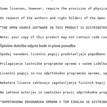
Some licenses, however, require the provision of physica
On request of the authors and right holders of the Open 
“THE OPEN SOURCE SOFTWARE IN THIS PRODUCT IS DISTRIBUTED
Note: your copy of this product may not contain code co
Splošne določbe odprte kode in pisna ponudba
Spodaj navedeni licenčni pogoji predstavljajo pogodbeno 
Prilagajanje lastniške programske opreme v vašem izdelku
Licenčni pogoji za vso odprtokodno programsko opremo, up
Nekatere licence zahtevajo zagotavljanje fizičnih kopij 
Na zahtevo avtorjev in imetnikov pravic odprtokodne prog
"ODPRTOKODNA PROGRAMSKA OPREMA V TEM IZDELKU SE DISTRIBU