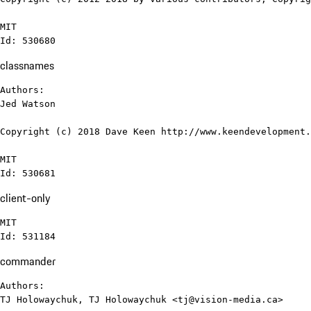
MIT

Id: 530680
classnames
Authors:

Jed Watson

Copyright (c) 2018 Dave Keen http://www.keendevelopment.
MIT

Id: 530681
client-only
MIT

Id: 531184
commander
Authors:

TJ Holowaychuk, TJ Holowaychuk <tj@vision-media.ca>
