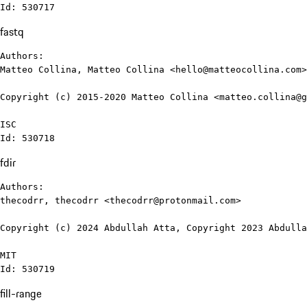
Id: 530717
fastq
Authors:

Matteo Collina, Matteo Collina <hello@matteocollina.com>
Copyright (c) 2015-2020 Matteo Collina <matteo.collina@g
ISC

Id: 530718
fdir
Authors:

thecodrr, thecodrr <thecodrr@protonmail.com>

Copyright (c) 2024 Abdullah Atta, Copyright 2023 Abdulla
MIT

Id: 530719
fill-range