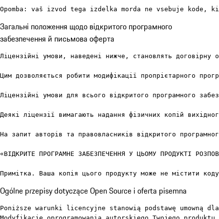
Opomba: vaš izvod tega izdelka morda ne vsebuje kode, ki
Загальні положення щодо відкритого програмного
забезпечення й письмова оферта
Ліцензійні умови, наведені нижче, становлять договірну о
Цим дозволяється робити модифікації пропрієтарного прогр
Ліцензійні умови для всього відкритого програмного забез
Деякі ліцензії вимагають надання фізичних копій вихідног
На запит авторів та правовласників відкритого програмног
«ВІДКРИТЕ ПРОГРАМНЕ ЗАБЕЗПЕЧЕННЯ У ЦЬОМУ ПРОДУКТІ РОЗПОВ
Примітка. Ваша копія цього продукту може не містити коду
Ogólne przepisy dotyczące Open Source i oferta pisemna
Poniższe warunki licencyjne stanowią podstawę umowną dla
Modyfikacje oprogramowania autorskiego Twojego produktu 